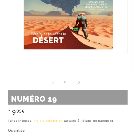
Ouvrir
le
média
1
dans
une
de
fenêtre
1
/
5
modale
NUMÉRO 19
19
95€
Prix
habituel
Taxes incluses.
Frais d'expédition
calculés à l'étape de paiement.
Quantité