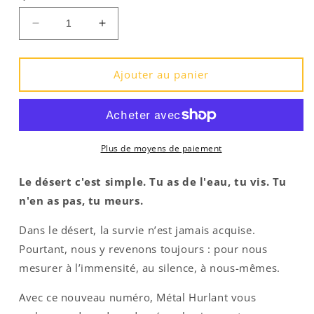
Réduire
Augmenter
la
la
quantité
quantité
de
de
Ajouter au panier
Numéro
Numéro
19
19
Plus de moyens de paiement
Le désert c'est simple. Tu as de l'eau, tu vis. Tu
n'en as pas, tu meurs.
Dans le désert, la survie n’est jamais acquise.
Pourtant, nous y revenons toujours : pour nous
mesurer à l’immensité, au silence, à nous-mêmes.
Avec ce nouveau numéro, Métal Hurlant vous