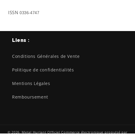
ISSN
0336-4747
Liens :
Conditions Générales de Vente
Politique de confidentialités
Mentions Légales
Remboursement
© 2026,
Metal Hurlant Officiel
Commerce électronique propulsé par