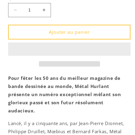
Réduire
Augmenter
la
la
quantité
quantité
de
de
Ajouter au panier
Numéro
Numéro
14
14
Pour fêter les 50 ans du meilleur magazine de
bande dessinée au monde, Métal Hurlant
présente un numéro exceptionnel mêlant son
glorieux passé et son futur résolument
audacieux.
Lancé, il y a cinquante ans, par Jean-Pierre Dionnet,
Philippe Druillet, Mœbius et Bernard Farkas, Métal