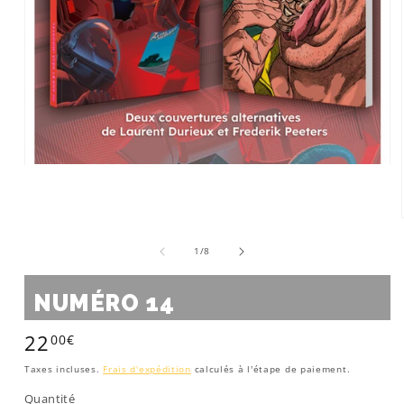
Ouvrir
le
média
1
dans
une
de
fenêtre
1
/
8
modale
NUMÉRO 14
22
00€
Prix
habituel
Taxes incluses.
Frais d'expédition
calculés à l'étape de paiement.
Quantité