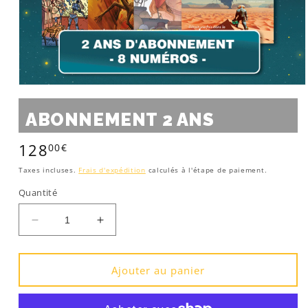
Ouvrir
le
média
ABONNEMENT 2 ANS
1
dans
une
128
00€
Prix
fenêtre
modale
habituel
Taxes incluses.
Frais d'expédition
calculés à l'étape de paiement.
Quantité
Réduire
Augmenter
la
la
quantité
quantité
de
de
Ajouter au panier
Abonnement
Abonnement
2
2